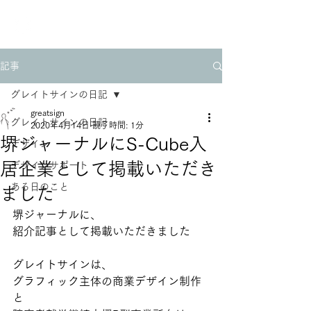
greatsign
記事
グレイトサインの日記
greatsign
グレイトサインの日記
2020年4月14日
読了時間: 1分
堺ジャーナルにS-Cube入
デザイン
居企業として掲載いただき
デザインサポート
ある日のこと
ました
堺ジャーナルに、
紹介記事として掲載いただきました
グレイトサインは、
グラフィック主体の商業デザイン制作
と