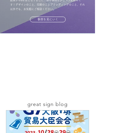
創業から8年目となりました！制作事例を少しづつ更新中で
す！デザインのこと、印刷のことブランディングのこと、それ
以外でも、お気軽にご相談ください。
事例を見にいく
ステーショナリー制作
2024年10月8日
ロゴや名刺、会社案内の制作を承ることが多いです。オ
リジナル封筒やクリアファイル、商品タグ、メモ帳、ピ
ンバッチなども作れます！ぜひご相談ください。
制作ブログを見る
great sign blog