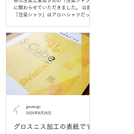
堺市注染工業会さんの「注染シャツ」
に関わらせていただきました。 以前の
「注染シャツ」はアロハシャツだった
んですが、 別のパターンで、ボタンシ
ャツを発表されました。 シャツのヴィ
ジュアルを提案段階から、 関わらせて
いただき、コンセプト提案も採用いた
だいきました。...
greatsign
2020年8月26日
グロスニス加工の表紙です