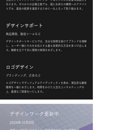
与えます。ゼロからの企画立案でも、既にお持ちの構想へのアドバイ
スでも、最良の結果を達成するために一丸となって取り組みます。
デザインサポート
商品開発、販促ツールなど
デザインサポートサービスでは、充分な時間を掛けてブランドを理解
し、ユーザー様にそれをお伝えする最も効果的な方法を見つけ出しま
す。戦略を立てて共に理想の実現をめざします。
ロゴデザイン
​ブランディング、広告など
ロゴデザインでヴィジュアルアイデンティティを高め、潜在的な顧客
獲得を一緒にめざします。時間をかけた入念なコンサルティングの
上、最適なご提案をいたします。
​デザインワーク更新中
2024年10月9日