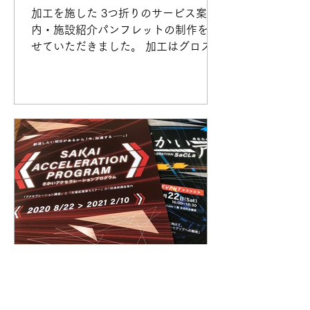
加工を施した 3つ折りのサービス案
内・施設紹介パンフレットの制作をさ
せていただきました。 加工はグロスニ
スで、 加工した部分だけ少し盛り上が
り キラッと浮き上がるような効果にな
ります。 黄色のコーポレートカラーが
引き立つような表紙なったと思いま
す。...
greatsign
2020年7月29日