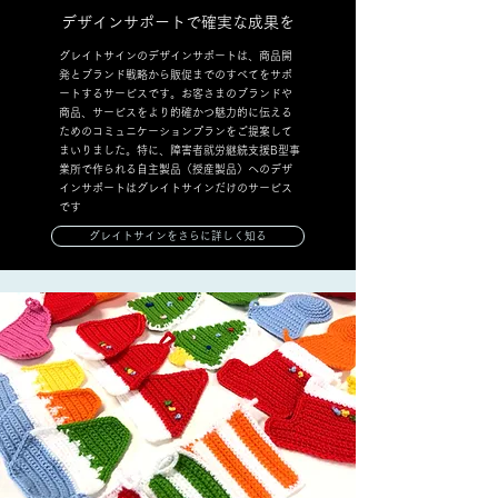
デザインサポートで確実な成果を
グレイトサインのデザインサポートは、商品開
発とブランド戦略から販促までのすべてをサポ
ートするサービスです。お客さまのブランドや
商品、サービスをより的確かつ魅力的に伝える
ためのコミュニケーションプランをご提案して
まいりました。特に、障害者就労継続支援B型事
業所で作られる自主製品（授産製品）へのデザ
インサポートはグレイトサインだけのサービス
です
グレイトサインをさらに詳しく知る